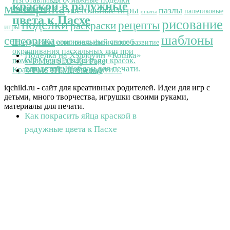
краской в радужные
моторика
своими…
настольные игры
пазлы
пальчиковые
опыты
цвета к Пасхе
рисование
поделки
рецепты
раскраски
игры
шаблоны
сенсорика
Предлагаем оригинальный способ
сортировка
физическое развитие
окрашивания пасхальных яиц при
Поделка на Хэллоуин «Кошка»
помощи пены для бритья и красок.
WP Meta SEO 404 Page
для детей. Шаблон для печати.
Красивые яйца цвета радуги…
WPMS HTML Sitemap
iqchild.ru - сайт для креативных родителей. Идеи для игр с
детьми, много творчества, игрушки своими руками,
материалы для печати.
Как покрасить яйца краской в
радужные цвета к Пасхе