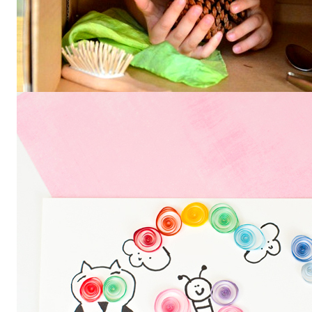
бумаги — кукольный дом в
технике…
Новогодние раскраски-
антистресс для детей и взрослых
Оригами из бумаги «Дом»
Тактильная игра
«Волшебная
коробочка» для детей
Игра на развитие тактильных
ощущений и ассоциативно-
образного мышления у детей.
Традиционное название —
«Волшебный мешочек». Легко
сделать своими…